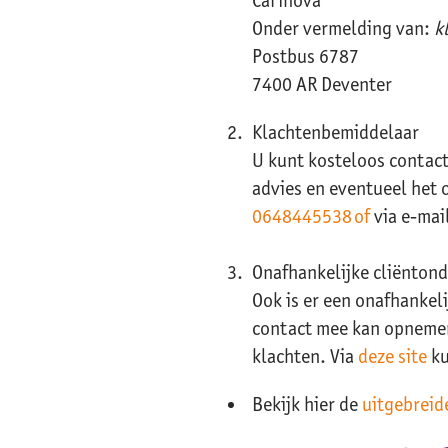
Onder vermelding van:
k
Postbus 6787
7400 AR Deventer
Klachtenbemiddelaar
U kunt kosteloos contac
advies en eventueel het o
0648445538 of
via e-mai
Onafhankelijke cliënton
Ook is er een onafhankel
contact mee kan opnemen 
klachten. Via
deze site
ku
Bekijk hier de
uitgebreid