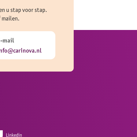
en u stap voor stap.
f mailen.
E-mail
nfo@carinova.nl
Linkedin