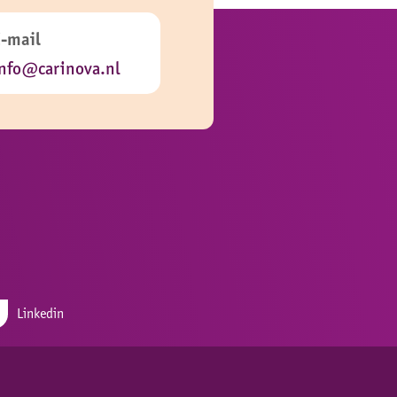
E-mail
nfo@carinova.nl
Linkedin