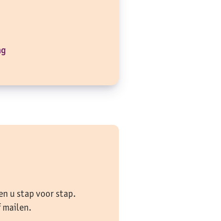
ag
en u stap voor stap.
f mailen.