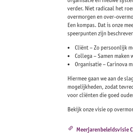
verder. Niet radicaal het r
overmorgen en over-overmorg
Een kompas. Dat is onze mee
speerpunten zijn beschreve
Cliënt – Zo persoonlijk m
Collega – Samen maken w
Organisatie – Carinova m
Hiermee gaan we aan de slag
mogelijkheden, zodat tevre
voor cliënten die goed oud
Bekijk onze visie op overmo
link
Meerjarenbeleidsvisie 