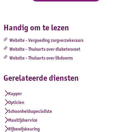
Handig om te lezen
link
Website - Vergoeding zorgverzekeraars
link
Website - Thuisarts over diabetesvoet
link
Website - Thuisarts over likdoorns
Gerelateerde diensten
Kapper
Opticien
Schoonheidsspecialiste
Maaltijdservice
Rijbewijskeuring