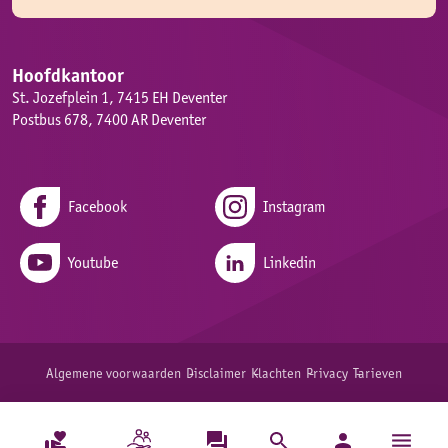
Hoofdkantoor
St. Jozefplein 1, 7415 EH Deventer
Postbus 678, 7400 AR Deventer
Facebook
Instagram
Youtube
Linkedin
Algemene voorwaarden
Disclaimer
Klachten
Privacy
Tarieven
menu