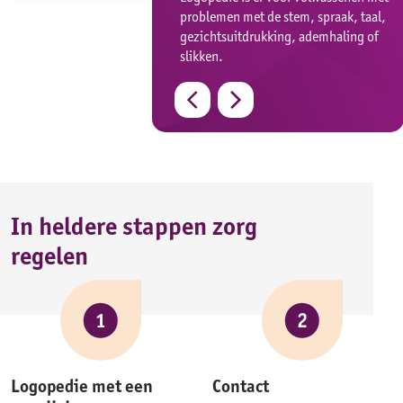
problemen met de stem, spraak, taal,
gezichtsuitdrukking, ademhaling of
slikken.
Previous
Next
In heldere stappen zorg
regelen
1
2
Logopedie met een
Contact