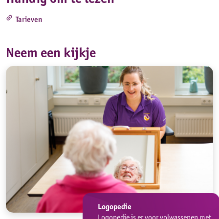
link
Tarieven
Neem een kijkje
Logopedie
Logopedie is er voor volwassenen met