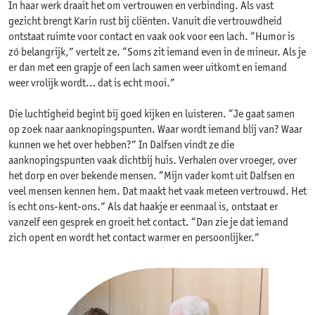
In haar werk draait het om vertrouwen en verbinding. Als vast
gezicht brengt Karin rust bij cliënten. Vanuit die vertrouwdheid
ontstaat ruimte voor contact en vaak ook voor een lach. “Humor is
zó belangrijk,” vertelt ze. “Soms zit iemand even in de mineur. Als je
er dan met een grapje of een lach samen weer uitkomt en iemand
weer vrolijk wordt… dat is echt mooi.”
Die luchtigheid begint bij goed kijken en luisteren. “Je gaat samen
op zoek naar aanknopingspunten. Waar wordt iemand blij van? Waar
kunnen we het over hebben?” In Dalfsen vindt ze die
aanknopingspunten vaak dichtbij huis. Verhalen over vroeger, over
het dorp en over bekende mensen. “Mijn vader komt uit Dalfsen en
veel mensen kennen hem. Dat maakt het vaak meteen vertrouwd. Het
is echt ons-kent-ons.” Als dat haakje er eenmaal is, ontstaat er
vanzelf een gesprek en groeit het contact. “Dan zie je dat iemand
zich opent en wordt het contact warmer en persoonlijker.”