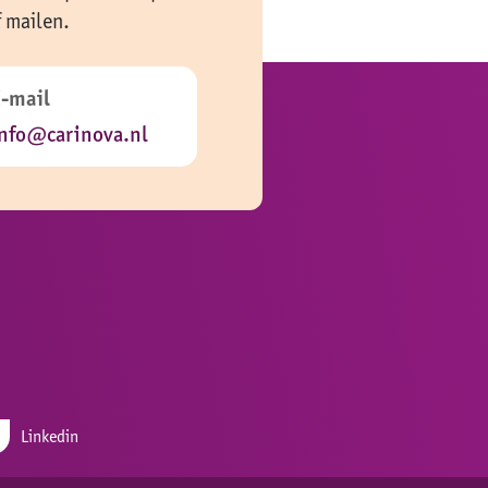
f mailen.
E-mail
nfo@carinova.nl
Linkedin