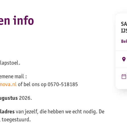
n info
SA
IJ
Bek
klapstoel.
emene mail :
nova.nl
of bel ons op 0570-518185
ugustus
2026.
ladres
van jezelf, die hebben we echt nodig. De
l toegestuurd.