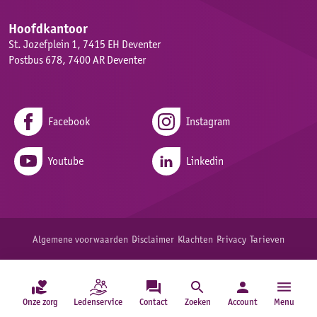
Hoofdkantoor
St. Jozefplein 1, 7415 EH Deventer
Postbus 678, 7400 AR Deventer
Facebook
Instagram
Youtube
Linkedin
Algemene voorwaarden
Disclaimer
Klachten
Privacy
Tarieven
menu
Onze zorg
Ledenservice
Contact
Zoeken
Account
Menu