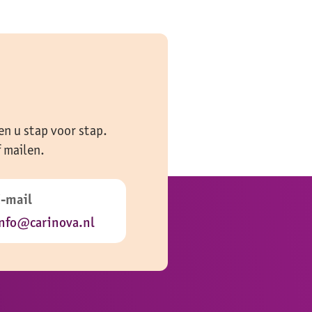
en u stap voor stap.
f mailen.
E-mail
nfo@carinova.nl