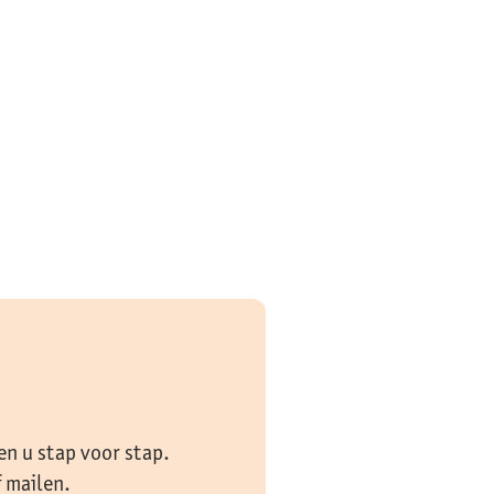
en u stap voor stap.
f mailen.