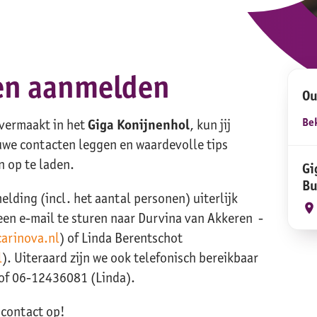
en aanmelden
Ou
Bek
 vermaakt in het
Giga Konijnenhol
, kun jij
uwe contacten leggen en waardevolle tips
 op te laden.
Gi
Bu
lding (incl. het aantal personen) uiterlijk
en e-mail te sturen naar Durvina van Akkeren -
arinova.nl
) of Linda Berentschot
l
). Uiteraard zijn we ook telefonisch bereikbaar
of 06-12436081 (Linda).
 contact op!